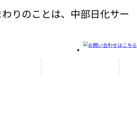
まわりのことは、中部日化サー
社案内
応に関する基本方針
主行動計画
報保護方針
点情報
表挨拶
社概要
用情報
お問い合わせ