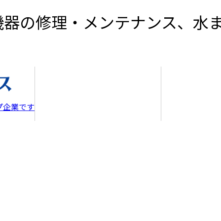
機器の修理・メンテナンス、水
中部日化サービスについて
会
反社会的勢力の対
一般事業
個人情
各拠
代
会
プ企業です
中部日化サービスの強み
採
6つのキーワード
ゲンバノヒト