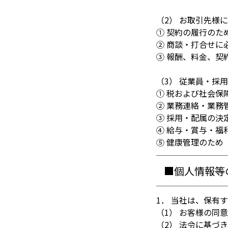
（2） お取引先様
① 契約の履行のた
② 商談・打合せに
③ 報酬、料金、契
（3） 従業員・採
① 税および社会保
② 業務連絡・業務
③ 採用・配属の決
④ 給与・賞与・福
⑤ 健康管理のため
■個人情報等
1． 当社は、保有
（1） お客様の同
（2） 法令に基づ