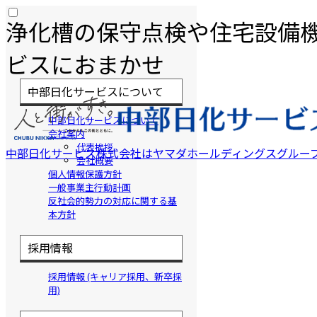
浄化槽の保守点検や住宅設備
ビスにおまかせ
中部日化サービスについて
中部日化サービスについて
会社案内
代表挨拶
中部日化サービス株式会社はヤマダホールディングスグルー
会社概要
個人情報保護方針
一般事業主行動計画
反社会的勢力の対応に関する基
本方針
採用情報
採用情報 (キャリア採用、新卒採
用)