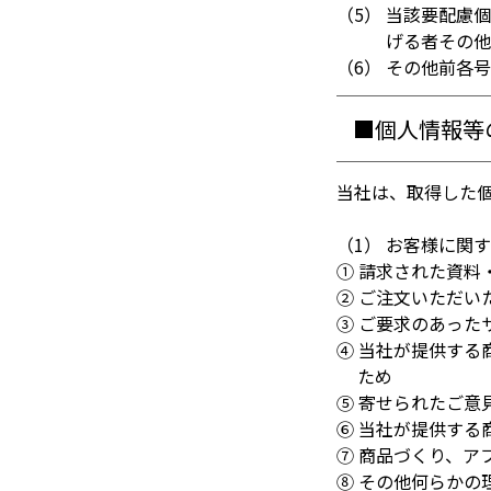
（5） 当該要配慮
げる者その他
（6） その他前各
■個人情報等
当社は、取得した
（1） お客様に関
① 請求された資料
② ご注文いただい
③ ご要求のあった
④ 当社が提供す
ため
⑤ 寄せられたご意
⑥ 当社が提供す
⑦ 商品づくり、ア
⑧ その他何らかの