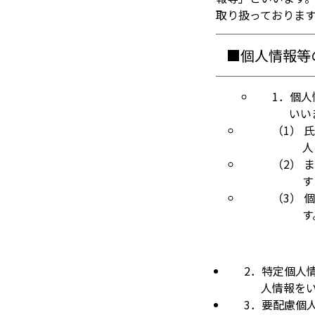
取り扱っておりま
■個人情報等
1．個
いい
（1） 
人
（2）
す
（3）
す
2．特定個人
人情報を
3．要配慮個